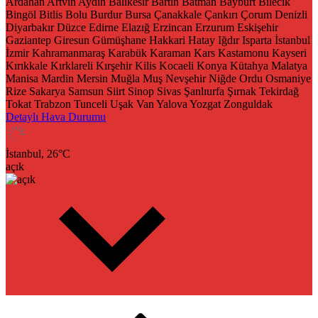
Ardahan
Artvin
Aydın
Balıkesir
Bartın
Batman
Bayburt
Bilecik
Bingöl
Bitlis
Bolu
Burdur
Bursa
Çanakkale
Çankırı
Çorum
Denizli
Diyarbakır
Düzce
Edirne
Elazığ
Erzincan
Erzurum
Eskişehir
Gaziantep
Giresun
Gümüşhane
Hakkari
Hatay
Iğdır
Isparta
İstanbul
İzmir
Kahramanmaraş
Karabük
Karaman
Kars
Kastamonu
Kayseri
Kırıkkale
Kırklareli
Kırşehir
Kilis
Kocaeli
Konya
Kütahya
Malatya
Manisa
Mardin
Mersin
Muğla
Muş
Nevşehir
Niğde
Ordu
Osmaniye
Rize
Sakarya
Samsun
Siirt
Sinop
Sivas
Şanlıurfa
Şırnak
Tekirdağ
Tokat
Trabzon
Tunceli
Uşak
Van
Yalova
Yozgat
Zonguldak
Detaylı Hava Durumu
İstanbul,
26
°C
açık