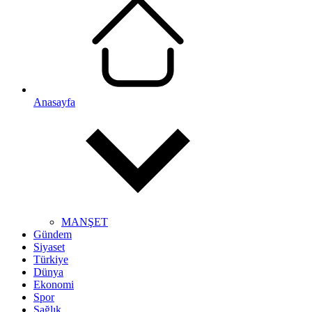
Anasayfa
MANŞET
Gündem
Siyaset
Türkiye
Dünya
Ekonomi
Spor
Sağlık