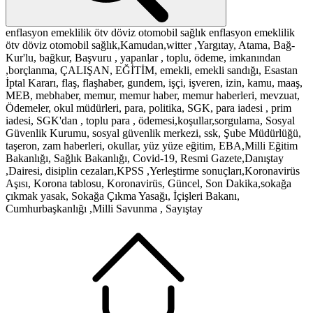
enflasyon
emeklilik
ötv
döviz
otomobil
sağlık
enflasyon
emeklilik
ötv
döviz
otomobil
sağlık,Kamudan,witter ,Yargıtay, Atama, Bağ-
Kur'lu, bağkur, Başvuru , yapanlar , toplu, ödeme, imkanından
,borçlanma, ÇALIŞAN, EĞİTİM, emekli, emekli sandığı, Esastan
İptal Kararı, flaş, flaşhaber, gundem, işçi, işveren, izin, kamu, maaş,
MEB, mebhaber, memur, memur haber, memur haberleri, mevzuat,
Ödemeler, okul müdürleri, para, politika, SGK, para iadesi , prim
iadesi, SGK'dan , toplu para , ödemesi,koşullar,sorgulama, Sosyal
Güvenlik Kurumu, sosyal güvenlik merkezi, ssk, Şube Müdürlüğü,
taşeron, zam haberleri, okullar, yüz yüze eğitim, EBA,Milli Eğitim
Bakanlığı, Sağlık Bakanlığı, Covid-19, Resmi Gazete,Danıştay
,Dairesi, disiplin cezaları,KPSS ,Yerleştirme sonuçları,Koronavirüs
Aşısı, Korona tablosu, Koronavirüs, Güncel, Son Dakika,sokağa
çıkmak yasak, Sokağa Çıkma Yasağı, İçişleri Bakanı,
Cumhurbaşkanlığı ,Milli Savunma , Sayıştay