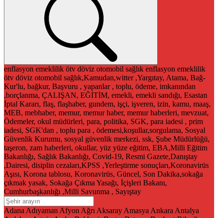
enflasyon
emeklilik
ötv
döviz
otomobil
sağlık
enflasyon
emeklilik
ötv
döviz
otomobil
sağlık,Kamudan,witter ,Yargıtay, Atama, Bağ-
Kur'lu, bağkur, Başvuru , yapanlar , toplu, ödeme, imkanından
,borçlanma, ÇALIŞAN, EĞİTİM, emekli, emekli sandığı, Esastan
İptal Kararı, flaş, flaşhaber, gundem, işçi, işveren, izin, kamu, maaş,
MEB, mebhaber, memur, memur haber, memur haberleri, mevzuat,
Ödemeler, okul müdürleri, para, politika, SGK, para iadesi , prim
iadesi, SGK'dan , toplu para , ödemesi,koşullar,sorgulama, Sosyal
Güvenlik Kurumu, sosyal güvenlik merkezi, ssk, Şube Müdürlüğü,
taşeron, zam haberleri, okullar, yüz yüze eğitim, EBA,Milli Eğitim
Bakanlığı, Sağlık Bakanlığı, Covid-19, Resmi Gazete,Danıştay
,Dairesi, disiplin cezaları,KPSS ,Yerleştirme sonuçları,Koronavirüs
Aşısı, Korona tablosu, Koronavirüs, Güncel, Son Dakika,sokağa
çıkmak yasak, Sokağa Çıkma Yasağı, İçişleri Bakanı,
Cumhurbaşkanlığı ,Milli Savunma , Sayıştay
Adana
Adıyaman
Afyon
Ağrı
Aksaray
Amasya
Ankara
Antalya