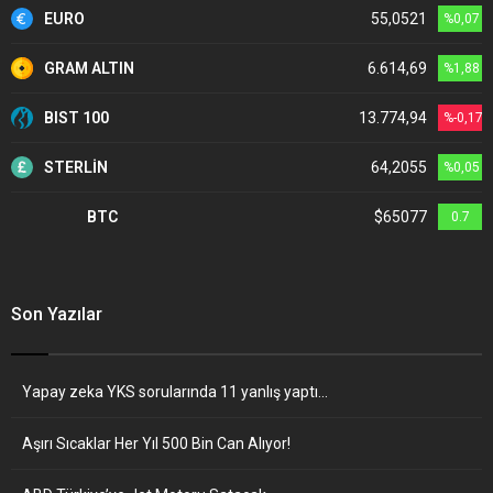
EURO
55,0521
%0,07
GRAM ALTIN
6.614,69
%1,88
BIST 100
13.774,94
%-0,17
STERLİN
64,2055
%0,05
BTC
$65077
0.7
Son Yazılar
Yapay zeka YKS sorularında 11 yanlış yaptı…
Aşırı Sıcaklar Her Yıl 500 Bin Can Alıyor!