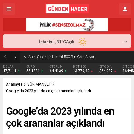
İstanbul,
31
°C
Açık
ABD Türkiye’ye Jet Motoru Satacak
EURO
STERLİN
BIST 100
BITCOIN
BITCOIN
55,1881
64,4139
13.779,39
$64.987
$64953
Anasayfa
SÜR MANŞET
Google’da 2023 yılında en çok arananlar açıklandı
Google’da 2023 yılında en
çok arananlar açıklandı