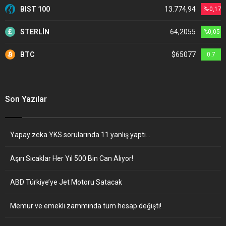
BIST 100
13.774,94
%-0,17
STERLİN
64,2055
%0,05
BTC
$65077
0.7
Son Yazılar
Yapay zeka YKS sorularında 11 yanlış yaptı…
Aşırı Sıcaklar Her Yıl 500 Bin Can Alıyor!
ABD Türkiye’ye Jet Motoru Satacak
Memur ve emekli zammında tüm hesap değişti!