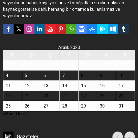
yayımlanan haber, köşe yazıları ve fotoğraflar izin alınmaksızın
kaynak gösterilse dahi, herhangi bir ortamda kullanılamaz ve
yayımlanamaz.
Aralık 2023
P
S
Ç
P
C
C
P
1
2
3
4
5
6
7
8
9
10
11
12
13
14
15
16
17
18
19
20
21
22
23
24
25
26
27
28
29
30
31
« Kas
Oca »
Gazeteler