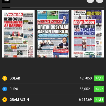
DOLAR
47,7050
%0,17
EURO
55,0521
%0,07
GRAM ALTIN
6.614,69
%1,88