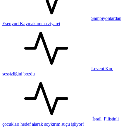
Şampiyonlardan
Esenyurt Kaymakamına ziyaret
Levent Koç
sessizliğini bozdu
İsrail, Filistinli
çocukları hedef alarak soykırım suçu işliyor!