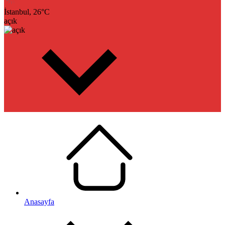
İstanbul,
26
°C
açık
Anasayfa