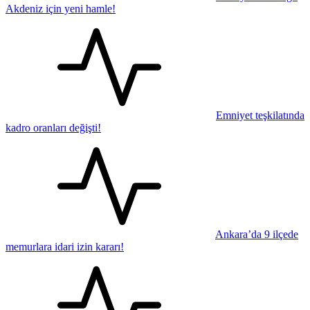
Akdeniz için yeni hamle!
Emniyet teşkilatında
kadro oranları değişti!
Ankara’da 9 ilçede
memurlara idari izin kararı!