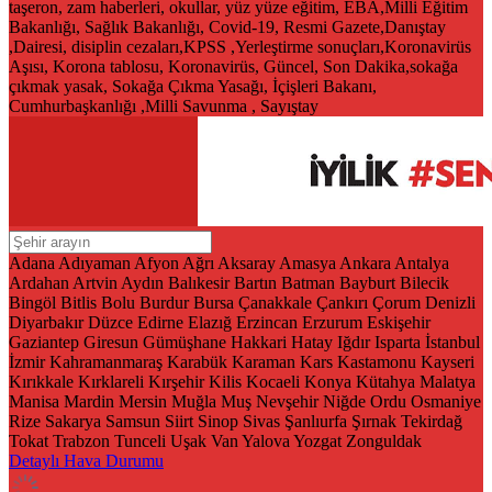
taşeron, zam haberleri, okullar, yüz yüze eğitim, EBA,Milli Eğitim
Bakanlığı, Sağlık Bakanlığı, Covid-19, Resmi Gazete,Danıştay
,Dairesi, disiplin cezaları,KPSS ,Yerleştirme sonuçları,Koronavirüs
Aşısı, Korona tablosu, Koronavirüs, Güncel, Son Dakika,sokağa
çıkmak yasak, Sokağa Çıkma Yasağı, İçişleri Bakanı,
Cumhurbaşkanlığı ,Milli Savunma , Sayıştay
Adana
Adıyaman
Afyon
Ağrı
Aksaray
Amasya
Ankara
Antalya
Ardahan
Artvin
Aydın
Balıkesir
Bartın
Batman
Bayburt
Bilecik
Bingöl
Bitlis
Bolu
Burdur
Bursa
Çanakkale
Çankırı
Çorum
Denizli
Diyarbakır
Düzce
Edirne
Elazığ
Erzincan
Erzurum
Eskişehir
Gaziantep
Giresun
Gümüşhane
Hakkari
Hatay
Iğdır
Isparta
İstanbul
İzmir
Kahramanmaraş
Karabük
Karaman
Kars
Kastamonu
Kayseri
Kırıkkale
Kırklareli
Kırşehir
Kilis
Kocaeli
Konya
Kütahya
Malatya
Manisa
Mardin
Mersin
Muğla
Muş
Nevşehir
Niğde
Ordu
Osmaniye
Rize
Sakarya
Samsun
Siirt
Sinop
Sivas
Şanlıurfa
Şırnak
Tekirdağ
Tokat
Trabzon
Tunceli
Uşak
Van
Yalova
Yozgat
Zonguldak
Detaylı Hava Durumu