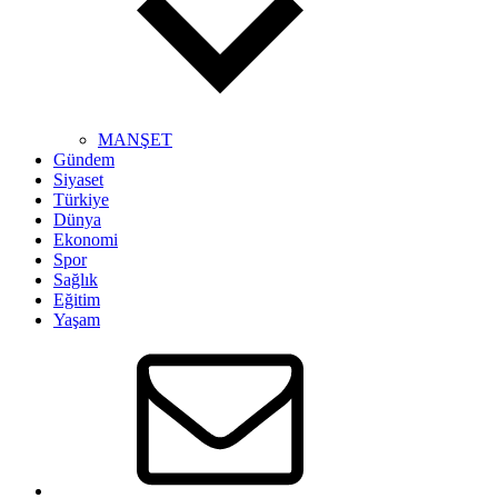
MANŞET
Gündem
Siyaset
Türkiye
Dünya
Ekonomi
Spor
Sağlık
Eğitim
Yaşam