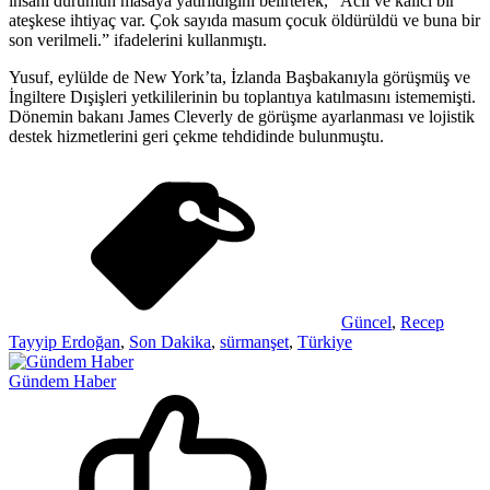
insani durumun masaya yatırıldığını belirterek, “Acil ve kalıcı bir
ateşkese ihtiyaç var. Çok sayıda masum çocuk öldürüldü ve buna bir
son verilmeli.” ifadelerini kullanmıştı.
Yusuf, eylülde de New York’ta, İzlanda Başbakanıyla görüşmüş ve
İngiltere Dışişleri yetkililerinin bu toplantıya katılmasını istememişti.
Dönemin bakanı James Cleverly de görüşme ayarlanması ve lojistik
destek hizmetlerini geri çekme tehdidinde bulunmuştu.
Güncel
,
Recep
Tayyip Erdoğan
,
Son Dakika
,
sürmanşet
,
Türkiye
Gündem Haber