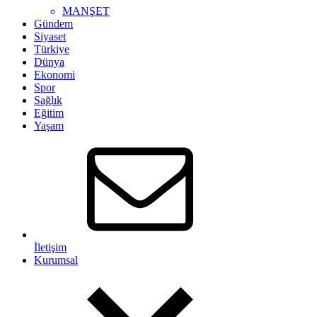
MANŞET
Gündem
Siyaset
Türkiye
Dünya
Ekonomi
Spor
Sağlık
Eğitim
Yaşam
İletişim
Kurumsal