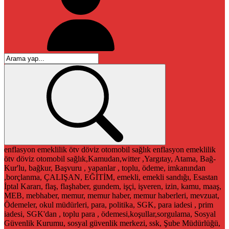
enflasyon
emeklilik
ötv
döviz
otomobil
sağlık
enflasyon
emeklilik
ötv
döviz
otomobil
sağlık,Kamudan,witter ,Yargıtay, Atama, Bağ-
Kur'lu, bağkur, Başvuru , yapanlar , toplu, ödeme, imkanından
,borçlanma, ÇALIŞAN, EĞİTİM, emekli, emekli sandığı, Esastan
İptal Kararı, flaş, flaşhaber, gundem, işçi, işveren, izin, kamu, maaş,
MEB, mebhaber, memur, memur haber, memur haberleri, mevzuat,
Ödemeler, okul müdürleri, para, politika, SGK, para iadesi , prim
iadesi, SGK'dan , toplu para , ödemesi,koşullar,sorgulama, Sosyal
Güvenlik Kurumu, sosyal güvenlik merkezi, ssk, Şube Müdürlüğü,