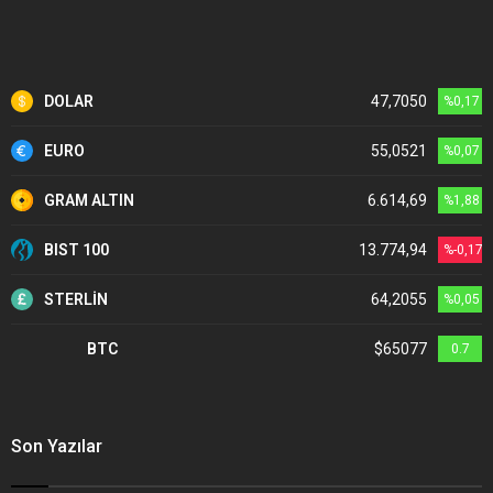
DOLAR
47,7050
%0,17
EURO
55,0521
%0,07
GRAM ALTIN
6.614,69
%1,88
BIST 100
13.774,94
%-0,17
STERLİN
64,2055
%0,05
BTC
$65077
0.7
Son Yazılar