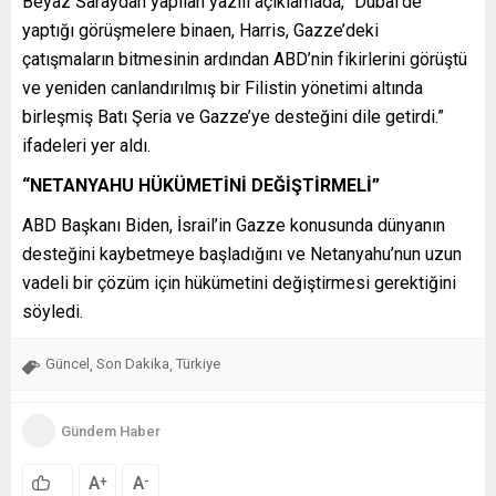
Beyaz Saraydan yapılan yazılı açıklamada, “Dubai’de
yaptığı görüşmelere binaen, Harris, Gazze’deki
çatışmaların bitmesinin ardından ABD’nin fikirlerini görüştü
ve yeniden canlandırılmış bir Filistin yönetimi altında
birleşmiş Batı Şeria ve Gazze’ye desteğini dile getirdi.”
ifadeleri yer aldı.
“NETANYAHU HÜKÜMETİNİ DEĞİŞTİRMELİ”
ABD Başkanı Biden, İsrail’in Gazze konusunda dünyanın
desteğini kaybetmeye başladığını ve Netanyahu’nun uzun
vadeli bir çözüm için hükümetini değiştirmesi gerektiğini
söyledi.
Güncel
Son Dakika
Türkiye
,
,
Gündem Haber
A
A
+
-