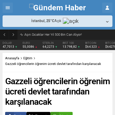
İstanbul,
25
°C
Açık
Aşırı Sıcaklar Her Yıl 500 Bin Can Alıyor!
DOLAR
EURO
STERLİN
BIST 100
BITCOIN
BITCOI
47,7013
55,0086
64,2273
13.798,82
$64.323
$6427
Anasayfa
Eğitim
Gazzeli öğrencilerin öğrenim ücreti devlet tarafından karşılanacak
Gazzeli öğrencilerin öğrenim
ücreti devlet tarafından
karşılanacak