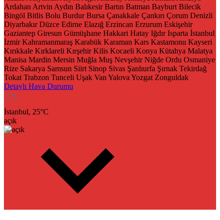
Ardahan
Artvin
Aydın
Balıkesir
Bartın
Batman
Bayburt
Bilecik
Bingöl
Bitlis
Bolu
Burdur
Bursa
Çanakkale
Çankırı
Çorum
Denizli
Diyarbakır
Düzce
Edirne
Elazığ
Erzincan
Erzurum
Eskişehir
Gaziantep
Giresun
Gümüşhane
Hakkari
Hatay
Iğdır
Isparta
İstanbul
İzmir
Kahramanmaraş
Karabük
Karaman
Kars
Kastamonu
Kayseri
Kırıkkale
Kırklareli
Kırşehir
Kilis
Kocaeli
Konya
Kütahya
Malatya
Manisa
Mardin
Mersin
Muğla
Muş
Nevşehir
Niğde
Ordu
Osmaniye
Rize
Sakarya
Samsun
Siirt
Sinop
Sivas
Şanlıurfa
Şırnak
Tekirdağ
Tokat
Trabzon
Tunceli
Uşak
Van
Yalova
Yozgat
Zonguldak
Detaylı Hava Durumu
İstanbul,
25
°C
açık