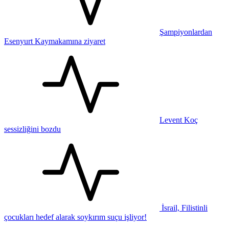
Şampiyonlardan
Esenyurt Kaymakamına ziyaret
Levent Koç
sessizliğini bozdu
İsrail, Filistinli
çocukları hedef alarak soykırım suçu işliyor!