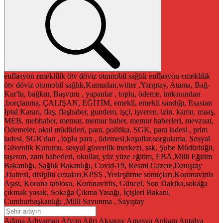
enflasyon
emeklilik
ötv
döviz
otomobil
sağlık
enflasyon
emeklilik
ötv
döviz
otomobil
sağlık,Kamudan,witter ,Yargıtay, Atama, Bağ-
Kur'lu, bağkur, Başvuru , yapanlar , toplu, ödeme, imkanından
,borçlanma, ÇALIŞAN, EĞİTİM, emekli, emekli sandığı, Esastan
İptal Kararı, flaş, flaşhaber, gundem, işçi, işveren, izin, kamu, maaş,
MEB, mebhaber, memur, memur haber, memur haberleri, mevzuat,
Ödemeler, okul müdürleri, para, politika, SGK, para iadesi , prim
iadesi, SGK'dan , toplu para , ödemesi,koşullar,sorgulama, Sosyal
Güvenlik Kurumu, sosyal güvenlik merkezi, ssk, Şube Müdürlüğü,
taşeron, zam haberleri, okullar, yüz yüze eğitim, EBA,Milli Eğitim
Bakanlığı, Sağlık Bakanlığı, Covid-19, Resmi Gazete,Danıştay
,Dairesi, disiplin cezaları,KPSS ,Yerleştirme sonuçları,Koronavirüs
Aşısı, Korona tablosu, Koronavirüs, Güncel, Son Dakika,sokağa
çıkmak yasak, Sokağa Çıkma Yasağı, İçişleri Bakanı,
Cumhurbaşkanlığı ,Milli Savunma , Sayıştay
Adana
Adıyaman
Afyon
Ağrı
Aksaray
Amasya
Ankara
Antalya