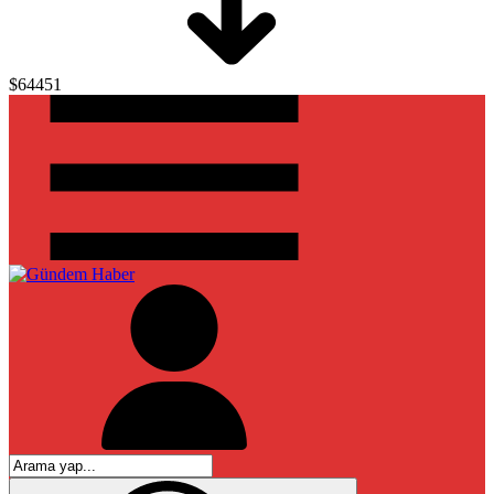
$64451