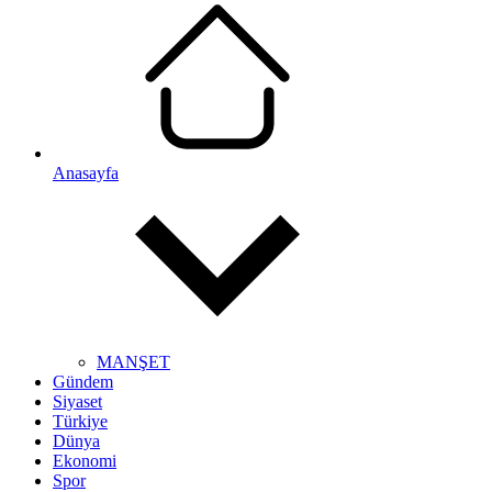
Anasayfa
MANŞET
Gündem
Siyaset
Türkiye
Dünya
Ekonomi
Spor