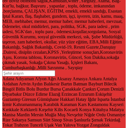
ötv
döviz
otomobil
sağlık,Kamudan,witter ,Yargıtay, Atama, Bağ-
Kur'lu, bağkur, Başvuru , yapanlar , toplu, ödeme, imkanından
,borçlanma, ÇALIŞAN, EĞİTİM, emekli, emekli sandığı, Esastan
İptal Kararı, flaş, flaşhaber, gundem, işçi, işveren, izin, kamu, maaş,
MEB, mebhaber, memur, memur haber, memur haberleri, mevzuat,
Ödemeler, okul müdürleri, para, politika, SGK, para iadesi , prim
iadesi, SGK'dan , toplu para , ödemesi,koşullar,sorgulama, Sosyal
Güvenlik Kurumu, sosyal güvenlik merkezi, ssk, Şube Müdürlüğü,
taşeron, zam haberleri, okullar, yüz yüze eğitim, EBA,Milli Eğitim
Bakanlığı, Sağlık Bakanlığı, Covid-19, Resmi Gazete,Danıştay
,Dairesi, disiplin cezaları,KPSS ,Yerleştirme sonuçları,Koronavirüs
Aşısı, Korona tablosu, Koronavirüs, Güncel, Son Dakika,sokağa
çıkmak yasak, Sokağa Çıkma Yasağı, İçişleri Bakanı,
Cumhurbaşkanlığı ,Milli Savunma , Sayıştay
Adana
Adıyaman
Afyon
Ağrı
Aksaray
Amasya
Ankara
Antalya
Ardahan
Artvin
Aydın
Balıkesir
Bartın
Batman
Bayburt
Bilecik
Bingöl
Bitlis
Bolu
Burdur
Bursa
Çanakkale
Çankırı
Çorum
Denizli
Diyarbakır
Düzce
Edirne
Elazığ
Erzincan
Erzurum
Eskişehir
Gaziantep
Giresun
Gümüşhane
Hakkari
Hatay
Iğdır
Isparta
İstanbul
İzmir
Kahramanmaraş
Karabük
Karaman
Kars
Kastamonu
Kayseri
Kırıkkale
Kırklareli
Kırşehir
Kilis
Kocaeli
Konya
Kütahya
Malatya
Manisa
Mardin
Mersin
Muğla
Muş
Nevşehir
Niğde
Ordu
Osmaniye
Rize
Sakarya
Samsun
Siirt
Sinop
Sivas
Şanlıurfa
Şırnak
Tekirdağ
Tokat
Trabzon
Tunceli
Uşak
Van
Yalova
Yozgat
Zonguldak