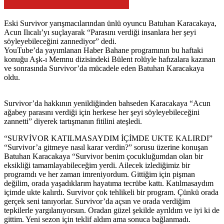
Eski Survivor yarışmacılarından ünlü oyuncu Batuhan Karacakaya,
Acun Ilıcalı’yı suçlayarak “Parasını verdiği insanlara her şeyi
söyleyebileceğini zannediyor” dedi.
YouTube’da yayımlanan Haber Bahane programının bu haftaki
konuğu Aşk-ı Memnu dizisindeki Bülent rolüyle hafızalara kazınan
ve sonrasında Survivor’da mücadele eden Batuhan Karacakaya
oldu.
Survivor’da hakkının yenildiğinden bahseden Karacakaya “Acun
ağabey parasını verdiği için herkese her şeyi söyleyebileceğini
zannetti” diyerek tartışmanın fitilini ateşledi.
“SURVİVOR KATILMASAYDIM İÇİMDE UKTE KALIRDI”
“Survivor’a gitmeye nasıl karar verdin?” sorusu üzerine konuşan
Batuhan Karacakaya “Survivor benim çocukluğumdan olan bir
eksikliği tamamlayabileceğim yerdi. Ailecek izlediğimiz bir
programdı ve her zaman imreniyordum. Gittiğim için pişman
değilim, orada yaşadıklarım hayatıma tecrübe kattı. Katılmasaydım
içimde ukte kalırdı. Survivor çok tehlikeli bir program. Çünkü orada
gerçek seni tanıyorlar. Survivor’da açsın ve orada verdiğim
tepkilerle yargılanıyorsun. Oradan güzel şekilde ayrıldım ve iyi ki de
gittim. Yeni sezon için teklif aldım ama sonuca bağlanmadı.