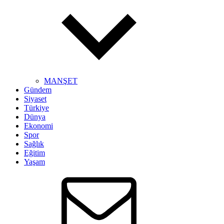
MANŞET
Gündem
Siyaset
Türkiye
Dünya
Ekonomi
Spor
Sağlık
Eğitim
Yaşam