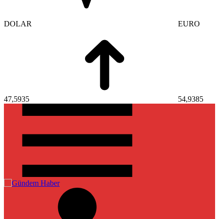
EURO
STERLİN
54,9385
64,1760