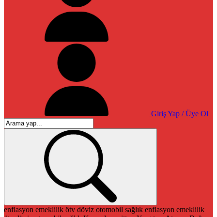
Giriş Yap / Üye Ol
enflasyon
emeklilik
ötv
döviz
otomobil
sağlık
enflasyon
emeklilik