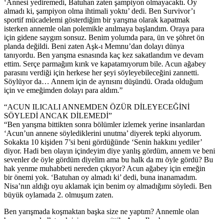
‘Annesi yediremedi, Batuhan zaten şampiyon olmayacaktı. Oy
almadı ki, şampiyon olma ihtimali yoktu’ dedi. Ben Survivor’ı
sportif mücadelemi gösterdiğim bir yarışma olarak kapatmak
isterken annemle olan polemikle anılmaya başlandım. Oraya para
için gidene saygım sonsuz. Benim yolumda para, ün ve şöhret ön
planda değildi. Beni zaten Aşk-ı Memnu’dan dolayı dünya
tanıyordu. Ben yarışma esnasında kaç kez sakatlandım ve devam
ettim. Serçe parmağım kırık ve kapatamıyorum bile. Acun ağabey
parasını verdiği için herkese her şeyi söyleyebileceğini zannetti.
Söylüyor da… Annem için de aynısını düşündü. Orada olduğum
için ve emeğimden dolayı para aldım.”
“ACUN ILICALI ANNEMDEN ÖZÜR DİLEYECEĞİNİ
SÖYLEDİ ANCAK DİLEMEDİ”
“Ben yarışma bittikten sonra bölümler izlemek yerine insanlardan
‘Acun’un annene söylediklerini unutma’ diyerek tepki alıyorum.
Sokakta 10 kişiden 7’si beni gördüğünde ‘Senin hakkını yediler’
diyor. Hadi ben olayın içindeyim diye yanlış gördüm, annem ve beni
sevenler de öyle gördüm diyelim ama bu halk da mı öyle gördü? Bu
hak yenme muhabbeti nereden çıkıyor? Acun ağabey için emeğin
bir önemi yok. ‘Batuhan oy almadı ki’ dedi, buna inanamadım.
Nisa’nın aldığı oyu aklamak için benim oy almadığımı söyledi. Ben
büyük oylamada 2. olmuşum zaten.
Ben yarışmada koşmaktan başka size ne yaptım? Annemle olan