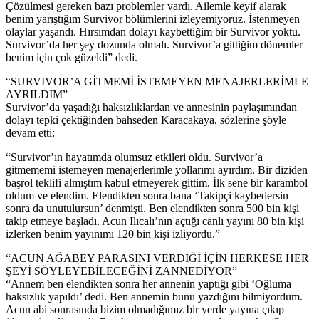
Çözülmesi gereken bazı problemler vardı. Ailemle keyif alarak
benim yarıştığım Survivor bölümlerini izleyemiyoruz. İstenmeyen
olaylar yaşandı. Hırsımdan dolayı kaybettiğim bir Survivor yoktu.
Survivor’da her şey dozunda olmalı. Survivor’a gittiğim dönemler
benim için çok güzeldi” dedi.
“SURVIVOR’A GİTMEMİ İSTEMEYEN MENAJERLERİMLE
AYRILDIM”
Survivor’da yaşadığı haksızlıklardan ve annesinin paylaşımından
dolayı tepki çektiğinden bahseden Karacakaya, sözlerine şöyle
devam etti:
“Survivor’ın hayatımda olumsuz etkileri oldu. Survivor’a
gitmememi istemeyen menajerlerimle yollarımı ayırdım. Bir diziden
başrol teklifi almıştım kabul etmeyerek gittim. İlk sene bir karambol
oldum ve elendim. Elendikten sonra bana ‘Takipçi kaybedersin
sonra da unutulursun’ denmişti. Ben elendikten sonra 500 bin kişi
takip etmeye başladı. Acun Ilıcalı’nın açtığı canlı yayını 80 bin kişi
izlerken benim yayınımı 120 bin kişi izliyordu.”
“ACUN AĞABEY PARASINI VERDİĞİ İÇİN HERKESE HER
ŞEYİ SÖYLEYEBİLECEĞİNİ ZANNEDİYOR”
“Annem ben elendikten sonra her annenin yaptığı gibi ‘Oğluma
haksızlık yapıldı’ dedi. Ben annemin bunu yazdığını bilmiyordum.
Acun abi sonrasında bizim olmadığımız bir yerde yayına çıkıp