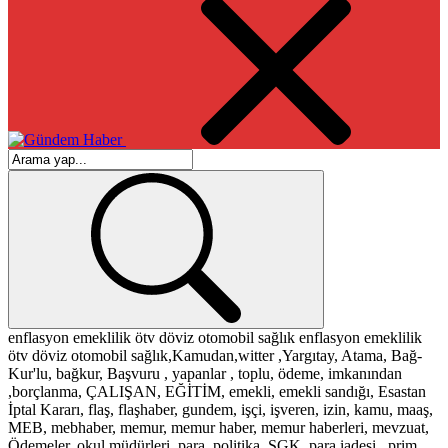
enflasyon
emeklilik
ötv
döviz
otomobil
sağlık
enflasyon
emeklilik
ötv
döviz
otomobil
sağlık,Kamudan,witter ,Yargıtay, Atama, Bağ-
Kur'lu, bağkur, Başvuru , yapanlar , toplu, ödeme, imkanından
,borçlanma, ÇALIŞAN, EĞİTİM, emekli, emekli sandığı, Esastan
İptal Kararı, flaş, flaşhaber, gundem, işçi, işveren, izin, kamu, maaş,
MEB, mebhaber, memur, memur haber, memur haberleri, mevzuat,
Ödemeler, okul müdürleri, para, politika, SGK, para iadesi , prim