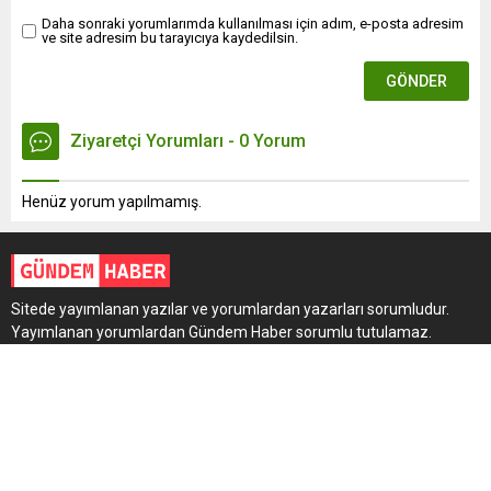
Daha sonraki yorumlarımda kullanılması için adım, e-posta adresim
ve site adresim bu tarayıcıya kaydedilsin.
Ziyaretçi Yorumları - 0 Yorum
Henüz yorum yapılmamış.
Sitede yayımlanan yazılar ve yorumlardan yazarları sorumludur.
Yayımlanan yorumlardan Gündem Haber sorumlu tutulamaz.
Sitedeki tüm harici linkler ayrı bir sayfada açılır. Sitemizde
yayımlanan haber, köşe yazıları ve fotoğraflar izin alınmaksızın
kaynak gösterilse dahi, herhangi bir ortamda kullanılamaz ve
yayımlanamaz.