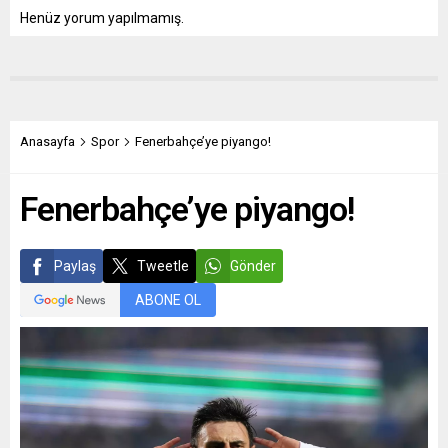
Henüz yorum yapılmamış.
Anasayfa
Spor
Fenerbahçe’ye piyango!
Fenerbahçe’ye piyango!
Paylaş
Tweetle
Gönder
ABONE OL