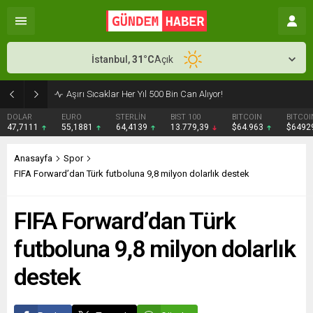
İstanbul,
31
°C
Açık
Aşırı Sıcaklar Her Yıl 500 Bin Can Alıyor!
DOLAR
EURO
STERLİN
BIST 100
BITCOIN
BITCOI
47,7111
55,1881
64,4139
13.779,39
$64.963
$6492
Anasayfa
Spor
FIFA Forward’dan Türk futboluna 9,8 milyon dolarlık destek
FIFA Forward’dan Türk
futboluna 9,8 milyon dolarlık
destek