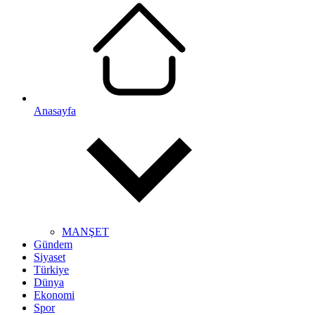
Anasayfa
MANŞET
Gündem
Siyaset
Türkiye
Dünya
Ekonomi
Spor