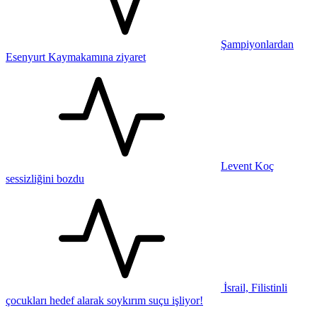
Şampiyonlardan
Esenyurt Kaymakamına ziyaret
Levent Koç
sessizliğini bozdu
İsrail, Filistinli
çocukları hedef alarak soykırım suçu işliyor!