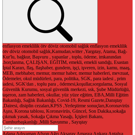
enflasyon
emeklilik
ötv
döviz
otomobil
sağlık
enflasyon
emeklilik
ötv
döviz
otomobil
sağlık,Kamudan,witter ,Yargıtay, Atama, Bağ-
Kur'lu, bağkur, Başvuru , yapanlar , toplu, ödeme, imkanından
,borçlanma, ÇALIŞAN, EĞİTİM, emekli, emekli sandığı, Esastan
İptal Kararı, flaş, flaşhaber, gundem, işçi, işveren, izin, kamu, maaş,
MEB, mebhaber, memur, memur haber, memur haberleri, mevzuat,
Ödemeler, okul müdürleri, para, politika, SGK, para iadesi , prim
iadesi, SGK'dan , toplu para , ödemesi,koşullar,sorgulama, Sosyal
Güvenlik Kurumu, sosyal güvenlik merkezi, ssk, Şube Müdürlüğü,
taşeron, zam haberleri, okullar, yüz yüze eğitim, EBA,Milli Eğitim
Bakanlığı, Sağlık Bakanlığı, Covid-19, Resmi Gazete,Danıştay
,Dairesi, disiplin cezaları,KPSS ,Yerleştirme sonuçları,Koronavirüs
Aşısı, Korona tablosu, Koronavirüs, Güncel, Son Dakika,sokağa
çıkmak yasak, Sokağa Çıkma Yasağı, İçişleri Bakanı,
Cumhurbaşkanlığı ,Milli Savunma , Sayıştay
Adana
Adıyaman
Afyon
Ağrı
Aksaray
Amasya
Ankara
Antalya