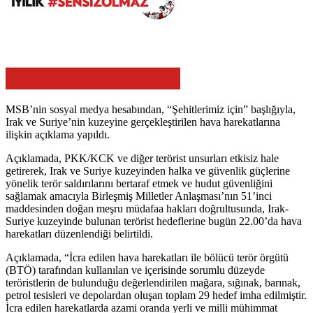
MSB’nin sosyal medya hesabından, “Şehitlerimiz için” başlığıyla,
Irak ve Suriye’nin kuzeyine gerçekleştirilen hava harekatlarına
ilişkin açıklama yapıldı.
Açıklamada, PKK/KCK ve diğer terörist unsurları etkisiz hale
getirerek, Irak ve Suriye kuzeyinden halka ve güvenlik güçlerine
yönelik terör saldırılarını bertaraf etmek ve hudut güvenliğini
sağlamak amacıyla Birleşmiş Milletler Anlaşması’nın 51’inci
maddesinden doğan meşru müdafaa hakları doğrultusunda, Irak-
Suriye kuzeyinde bulunan terörist hedeflerine bugün 22.00’da hava
harekatları düzenlendiği belirtildi.
Açıklamada, “İcra edilen hava harekatları ile bölücü terör örgütü
(BTÖ) tarafından kullanılan ve içerisinde sorumlu düzeyde
teröristlerin de bulunduğu değerlendirilen mağara, sığınak, barınak,
petrol tesisleri ve depolardan oluşan toplam 29 hedef imha edilmiştir.
İcra edilen harekatlarda azami oranda yerli ve milli mühimmat