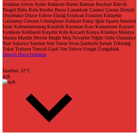
Ardahan
Artvin
Aydın
Balıkesir
Bartın
Batman
Bayburt
Bilecik
Bingöl
Bitlis
Bolu
Burdur
Bursa
Çanakkale
Çankırı
Çorum
Denizli
Diyarbakır
Düzce
Edirne
Elazığ
Erzincan
Erzurum
Eskişehir
Gaziantep
Giresun
Gümüşhane
Hakkari
Hatay
Iğdır
Isparta
İstanbul
İzmir
Kahramanmaraş
Karabük
Karaman
Kars
Kastamonu
Kayseri
Kırıkkale
Kırklareli
Kırşehir
Kilis
Kocaeli
Konya
Kütahya
Malatya
Manisa
Mardin
Mersin
Muğla
Muş
Nevşehir
Niğde
Ordu
Osmaniye
Rize
Sakarya
Samsun
Siirt
Sinop
Sivas
Şanlıurfa
Şırnak
Tekirdağ
Tokat
Trabzon
Tunceli
Uşak
Van
Yalova
Yozgat
Zonguldak
Detaylı Hava Durumu
İstanbul,
31
°C
açık