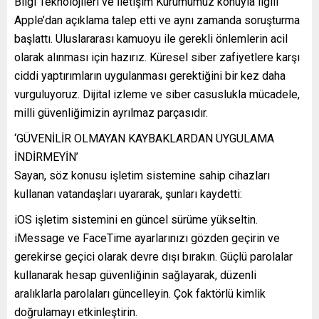
Bilgi Teknolojileri ve İletişim Kurumumuz konuyla ilgili
Apple’dan açıklama talep etti ve aynı zamanda soruşturma
başlattı. Uluslararası kamuoyu ile gerekli önlemlerin acil
olarak alınması için hazırız. Küresel siber zafiyetlere karşı
ciddi yaptırımların uygulanması gerektiğini bir kez daha
vurguluyoruz. Dijital izleme ve siber casuslukla mücadele,
milli güvenliğimizin ayrılmaz parçasıdır.
‘GÜVENİLİR OLMAYAN KAYBAKLARDAN UYGULAMA
İNDİRMEYİN’
Sayan, söz konusu işletim sistemine sahip cihazları
kullanan vatandaşları uyararak, şunları kaydetti:
iOS işletim sistemini en güncel sürüme yükseltin.
iMessage ve FaceTime ayarlarınızı gözden geçirin ve
gerekirse geçici olarak devre dışı bırakın. Güçlü parolalar
kullanarak hesap güvenliğinin sağlayarak, düzenli
aralıklarla parolaları güncelleyin. Çok faktörlü kimlik
doğrulamayı etkinleştirin.