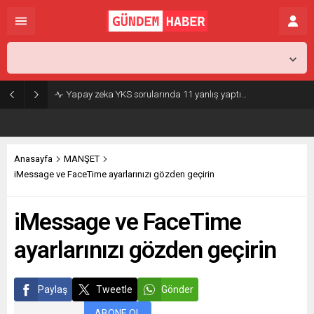
İstanbul,
26
°C
Açık
Yapay zeka YKS sorularında 11 yanlış yaptı…
Anasayfa
MANŞET
iMessage ve FaceTime ayarlarınızı gözden geçirin
iMessage ve FaceTime
ayarlarınızı gözden geçirin
Paylaş
Tweetle
Gönder
ABONE OL