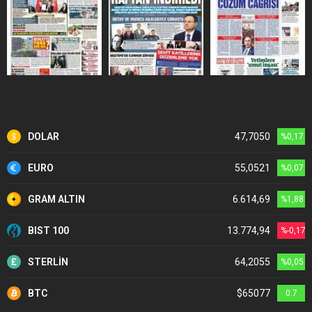
DOLAR
47,7050
%0,17
EURO
55,0521
%0,07
GRAM ALTIN
6.614,69
%1,88
BIST 100
13.774,94
%-0,17
STERLİN
64,2055
%0,05
BTC
$65077
0.7