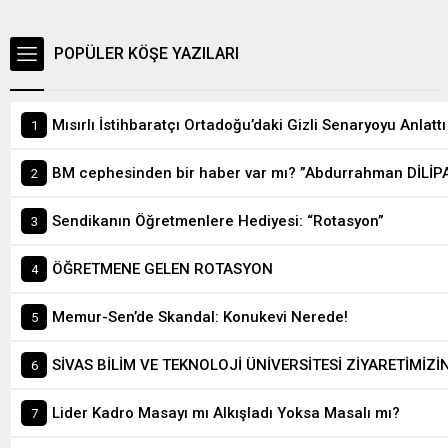
POPÜLER KÖŞE YAZILARI
Mısırlı İstihbaratçı Ortadoğu’daki Gizli Senaryoyu Anlattı
BM cephesinden bir haber var mı? ”Abdurrahman DİLİP
Sendikanın Öğretmenlere Hediyesi: “Rotasyon”
ÖĞRETMENE GELEN ROTASYON
Memur-Sen’de Skandal: Konukevi Nerede!
SİVAS BİLİM VE TEKNOLOJİ ÜNİVERSİTESİ ZİYARETİMİZ
Lider Kadro Masayı mı Alkışladı Yoksa Masalı mı?