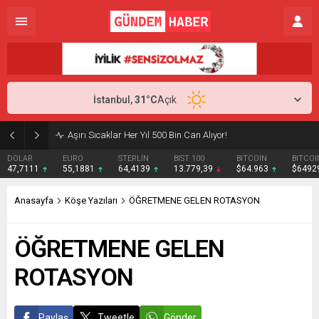
İstanbul,
31
°C
Açık
Aşırı Sıcaklar Her Yıl 500 Bin Can Alıyor!
DOLAR
EURO
STERLİN
BIST 100
BITCOIN
BITCOI
47,7111
55,1881
64,4139
13.779,39
$64.963
$6492
Anasayfa
Köşe Yazıları
ÖĞRETMENE GELEN ROTASYON
ÖĞRETMENE GELEN
ROTASYON
Paylaş
Tweetle
Gönder