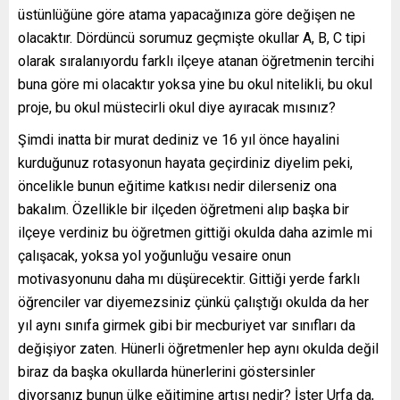
üstünlüğüne göre atama yapacağınıza göre değişen ne
olacaktır. Dördüncü sorumuz geçmişte okullar A, B, C tipi
olarak sıralanıyordu farklı ilçeye atanan öğretmenin tercihi
buna göre mi olacaktır yoksa yine bu okul nitelikli, bu okul
proje, bu okul müstecirli okul diye ayıracak mısınız?
Şimdi inatta bir murat dediniz ve 16 yıl önce hayalini
kurduğunuz rotasyonun hayata geçirdiniz diyelim peki,
öncelikle bunun eğitime katkısı nedir dilerseniz ona
bakalım. Özellikle bir ilçeden öğretmeni alıp başka bir
ilçeye verdiniz bu öğretmen gittiği okulda daha azimle mi
çalışacak, yoksa yol yoğunluğu vesaire onun
motivasyonunu daha mı düşürecektir. Gittiği yerde farklı
öğrenciler var diyemezsiniz çünkü çalıştığı okulda da her
yıl aynı sınıfa girmek gibi bir mecburiyet var sınıfları da
değişiyor zaten. Hünerli öğretmenler hep aynı okulda değil
biraz da başka okullarda hünerlerini göstersinler
diyorsanız bunun ülke eğitimine artısı nedir? İster Urfa da,