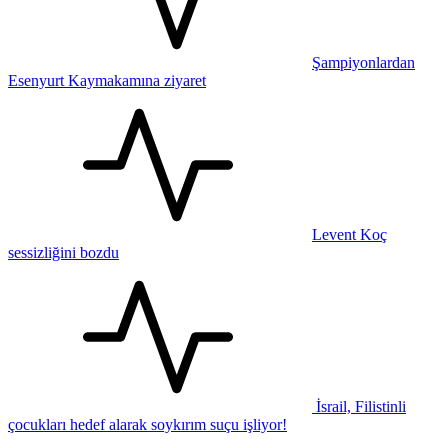
Şampiyonlardan
Esenyurt Kaymakamına ziyaret
Levent Koç
sessizliğini bozdu
İsrail, Filistinli
çocukları hedef alarak soykırım suçu işliyor!