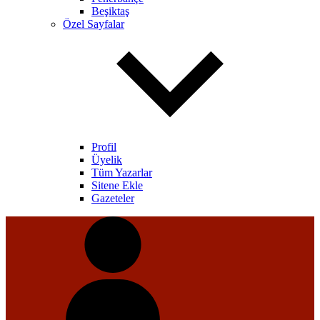
Beşiktaş
Özel Sayfalar
Profil
Üyelik
Tüm Yazarlar
Sitene Ekle
Gazeteler