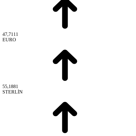
47,7111
EURO
55,1881
STERLİN