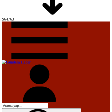
$64763