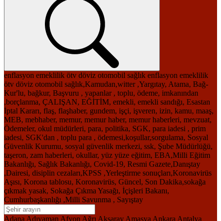
enflasyon
emeklilik
ötv
döviz
otomobil
sağlık
enflasyon
emeklilik
ötv
döviz
otomobil
sağlık,Kamudan,witter ,Yargıtay, Atama, Bağ-
Kur'lu, bağkur, Başvuru , yapanlar , toplu, ödeme, imkanından
,borçlanma, ÇALIŞAN, EĞİTİM, emekli, emekli sandığı, Esastan
İptal Kararı, flaş, flaşhaber, gundem, işçi, işveren, izin, kamu, maaş,
MEB, mebhaber, memur, memur haber, memur haberleri, mevzuat,
Ödemeler, okul müdürleri, para, politika, SGK, para iadesi , prim
iadesi, SGK'dan , toplu para , ödemesi,koşullar,sorgulama, Sosyal
Güvenlik Kurumu, sosyal güvenlik merkezi, ssk, Şube Müdürlüğü,
taşeron, zam haberleri, okullar, yüz yüze eğitim, EBA,Milli Eğitim
Bakanlığı, Sağlık Bakanlığı, Covid-19, Resmi Gazete,Danıştay
,Dairesi, disiplin cezaları,KPSS ,Yerleştirme sonuçları,Koronavirüs
Aşısı, Korona tablosu, Koronavirüs, Güncel, Son Dakika,sokağa
çıkmak yasak, Sokağa Çıkma Yasağı, İçişleri Bakanı,
Cumhurbaşkanlığı ,Milli Savunma , Sayıştay
Adana
Adıyaman
Afyon
Ağrı
Aksaray
Amasya
Ankara
Antalya