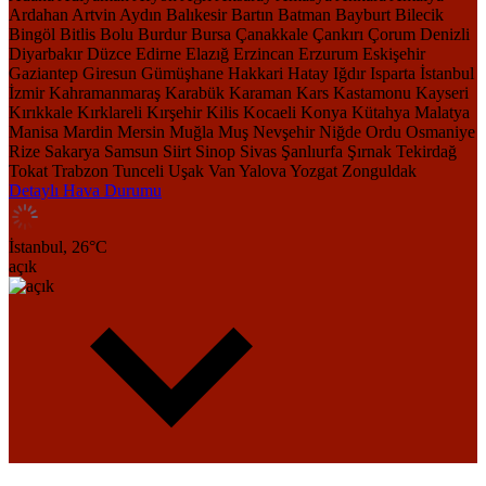
Ardahan
Artvin
Aydın
Balıkesir
Bartın
Batman
Bayburt
Bilecik
Bingöl
Bitlis
Bolu
Burdur
Bursa
Çanakkale
Çankırı
Çorum
Denizli
Diyarbakır
Düzce
Edirne
Elazığ
Erzincan
Erzurum
Eskişehir
Gaziantep
Giresun
Gümüşhane
Hakkari
Hatay
Iğdır
Isparta
İstanbul
İzmir
Kahramanmaraş
Karabük
Karaman
Kars
Kastamonu
Kayseri
Kırıkkale
Kırklareli
Kırşehir
Kilis
Kocaeli
Konya
Kütahya
Malatya
Manisa
Mardin
Mersin
Muğla
Muş
Nevşehir
Niğde
Ordu
Osmaniye
Rize
Sakarya
Samsun
Siirt
Sinop
Sivas
Şanlıurfa
Şırnak
Tekirdağ
Tokat
Trabzon
Tunceli
Uşak
Van
Yalova
Yozgat
Zonguldak
Detaylı Hava Durumu
İstanbul,
26
°C
açık