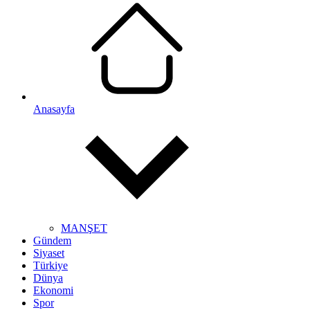
Anasayfa
MANŞET
Gündem
Siyaset
Türkiye
Dünya
Ekonomi
Spor