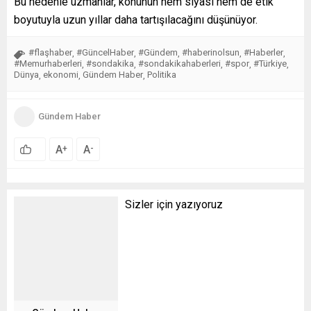
Bu nedenle uzmanlar, konunun hem siyasi hem de etik
boyutuyla uzun yıllar daha tartışılacağını düşünüyor.
#flaşhaber
#GüncelHaber
#Gündem
#haberinolsun
#Haberler
,
,
,
,
,
#Memurhaberleri
#sondakika
#sondakikahaberleri
#spor
#Türkiye
,
,
,
,
,
Dünya
ekonomi
Gündem Haber
Politika
,
,
,
Gündem Haber
A
A
+
-
Sizler için yazıyoruz