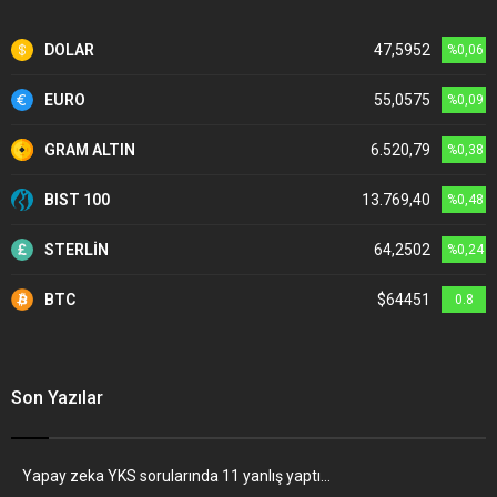
DOLAR
47,5952
%0,06
EURO
55,0575
%0,09
GRAM ALTIN
6.520,79
%0,38
BIST 100
13.769,40
%0,48
STERLİN
64,2502
%0,24
BTC
$64451
0.8
Son Yazılar
Yapay zeka YKS sorularında 11 yanlış yaptı…