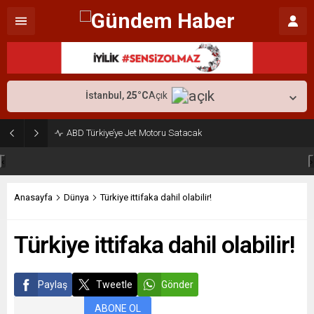
İstanbul,
25
°C
Açık
ABD Türkiye’ye Jet Motoru Satacak
‹
›
Anasayfa
Dünya
Türkiye ittifaka dahil olabilir!
Türkiye ittifaka dahil olabilir!
Paylaş
Tweetle
Gönder
ABONE OL