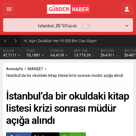
İstanbul,
25
°C
Kapalı
Aşırı Sıcaklar Her Yıl 500 Bin Can Alıyor!
DOLAR
EURO
STERLİN
BIST 100
BITCOIN
BITCOI
47,7111
55,1881
64,4139
13.779,39
$64.911
$6487
Anasayfa
MANŞET
İstanbul’da bir okuldaki kitap listesi krizi sonrası müdür açığa alındı
İstanbul’da bir okuldaki kitap
listesi krizi sonrası müdür
açığa alındı