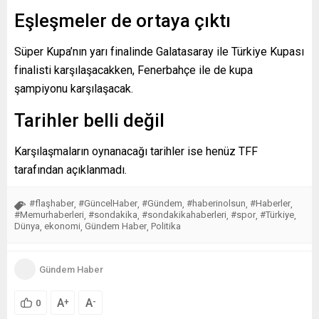
Eşleşmeler de ortaya çıktı
Süper Kupa’nın yarı finalinde Galatasaray ile Türkiye Kupası
finalisti karşılaşacakken, Fenerbahçe ile de kupa
şampiyonu karşılaşacak.
Tarihler belli değil
Karşılaşmaların oynanacağı tarihler ise henüz TFF
tarafından açıklanmadı.
#flaşhaber
#GüncelHaber
#Gündem
#haberinolsun
#Haberler
,
,
,
,
,
#Memurhaberleri
#sondakika
#sondakikahaberleri
#spor
#Türkiye
,
,
,
,
,
Dünya
ekonomi
Gündem Haber
Politika
,
,
,
Gündem Haber
A
A
+
-
0