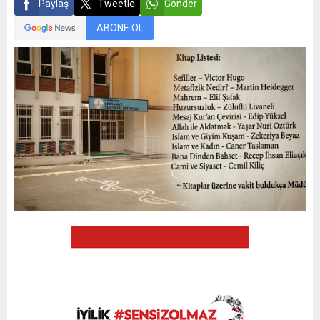
Paylaş
Tweetle
Gönder
ABONE OL