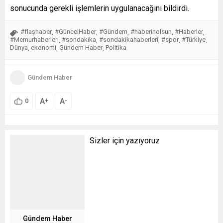
sonucunda gerekli işlemlerin uygulanacağını bildirdi.
#flaşhaber
#GüncelHaber
#Gündem
#haberinolsun
#Haberler
,
,
,
,
,
#Memurhaberleri
#sondakika
#sondakikahaberleri
#spor
#Türkiye
,
,
,
,
,
Dünya
ekonomi
Gündem Haber
Politika
,
,
,
Gündem Haber
A
A
+
-
0
Sizler için yazıyoruz
Gündem Haber