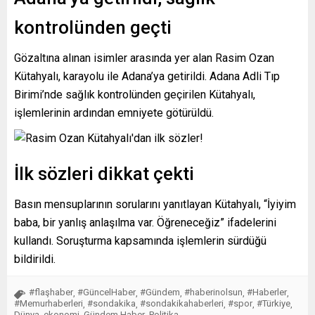
kontrolünden geçti
Gözaltına alınan isimler arasında yer alan Rasim Ozan
Kütahyalı, karayolu ile Adana’ya getirildi. Adana Adli Tıp
Birimi’nde sağlık kontrolünden geçirilen Kütahyalı,
işlemlerinin ardından emniyete götürüldü.
İlk sözleri dikkat çekti
Basın mensuplarının sorularını yanıtlayan Kütahyalı, “İyiyim
baba, bir yanlış anlaşılma var. Öğreneceğiz” ifadelerini
kullandı. Soruşturma kapsamında işlemlerin sürdüğü
bildirildi.
#flaşhaber
#GüncelHaber
#Gündem
#haberinolsun
#Haberler
,
,
,
,
,
#Memurhaberleri
#sondakika
#sondakikahaberleri
#spor
#Türkiye
,
,
,
,
,
Dünya
ekonomi
Gündem Haber
Politika