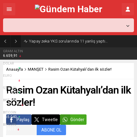
İstanbul,
25
°C
Parçalı Az Bulutlu
Yapay zeka YKS sorularında 11 yanlış yaptı…
GRAM ALTIN
6.659,91
DOLAR
47,7162
Anasayfa
MANŞET
Rasim Ozan Kütahyalı’dan ilk sözler!
EURO
55,1827
Rasim Ozan Kütahyalı’dan ilk
STERLİN
64,4172
sözler!
BIST 100
13.779,39
BITCOIN
$65.040
Paylaş
Tweetle
Gönder
BITCOIN
$65012
ABONE OL