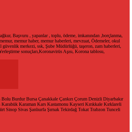
ağkur, Başvuru , yapanlar , toplu, ödeme, imkanından ,borçlanma,
, memur, memur haber, memur haberleri, mevzuat, Ödemeler, okul
al güvenlik merkezi, ssk, Şube Müdürlüğü, taşeron, zam haberleri,
Yerleştirme sonuçları,Koronavirüs Aşısı, Korona tablosu,
y
s
Bolu
Burdur
Bursa
Çanakkale
Çankırı
Çorum
Denizli
Diyarbakır
ş
Karabük
Karaman
Kars
Kastamonu
Kayseri
Kırıkkale
Kırklareli
iirt
Sinop
Sivas
Şanlıurfa
Şırnak
Tekirdağ
Tokat
Trabzon
Tunceli