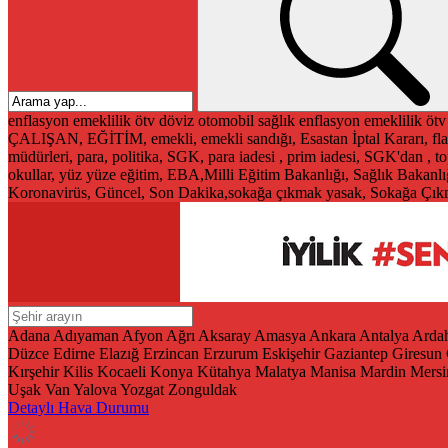
enflasyon
emeklilik
ötv
döviz
otomobil
sağlık
enflasyon
emeklilik
ötv
ÇALIŞAN, EĞİTİM, emekli, emekli sandığı, Esastan İptal Kararı, fla
müdürleri, para, politika, SGK, para iadesi , prim iadesi, SGK'dan ,
okullar, yüz yüze eğitim, EBA,Milli Eğitim Bakanlığı, Sağlık Bakanlı
Koronavirüs, Güncel, Son Dakika,sokağa çıkmak yasak, Sokağa Çıkma
Adana
Adıyaman
Afyon
Ağrı
Aksaray
Amasya
Ankara
Antalya
Arda
Düzce
Edirne
Elazığ
Erzincan
Erzurum
Eskişehir
Gaziantep
Giresun
Kırşehir
Kilis
Kocaeli
Konya
Kütahya
Malatya
Manisa
Mardin
Mersi
Uşak
Van
Yalova
Yozgat
Zonguldak
Detaylı Hava Durumu