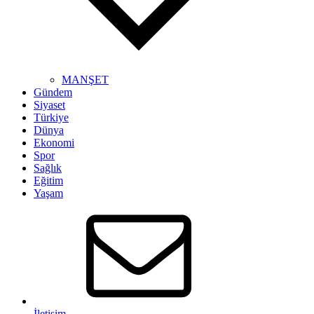
MANŞET
Gündem
Siyaset
Türkiye
Dünya
Ekonomi
Spor
Sağlık
Eğitim
Yaşam
İletişim