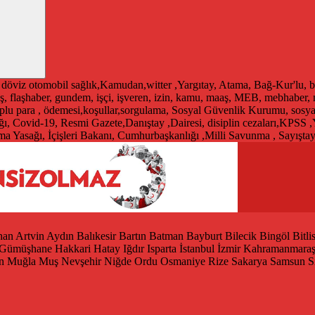
döviz
otomobil
sağlık,Kamudan,witter ,Yargıtay, Atama, Bağ-Kur'lu, b
ş, flaşhaber, gundem, işçi, işveren, izin, kamu, maaş, MEB, mebhaber
 toplu para , ödemesi,koşullar,sorgulama, Sosyal Güvenlik Kurumu, sosy
ğı, Covid-19, Resmi Gazete,Danıştay ,Dairesi, disiplin cezaları,KPSS ,
 Yasağı, İçişleri Bakanı, Cumhurbaşkanlığı ,Milli Savunma , Sayışta
han
Artvin
Aydın
Balıkesir
Bartın
Batman
Bayburt
Bilecik
Bingöl
Bitli
Gümüşhane
Hakkari
Hatay
Iğdır
Isparta
İstanbul
İzmir
Kahramanmara
n
Muğla
Muş
Nevşehir
Niğde
Ordu
Osmaniye
Rize
Sakarya
Samsun
S