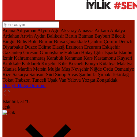
Adana
Adıyaman
Afyon
Ağrı
Aksaray
Amasya
Ankara
Antalya
Ardahan
Artvin
Aydın
Balıkesir
Bartın
Batman
Bayburt
Bilecik
Bingöl
Bitlis
Bolu
Burdur
Bursa
Çanakkale
Çankırı
Çorum
Denizli
Diyarbakır
Düzce
Edirne
Elazığ
Erzincan
Erzurum
Eskişehir
Gaziantep
Giresun
Gümüşhane
Hakkari
Hatay
Iğdır
Isparta
İstanbul
İzmir
Kahramanmaraş
Karabük
Karaman
Kars
Kastamonu
Kayseri
Kırıkkale
Kırklareli
Kırşehir
Kilis
Kocaeli
Konya
Kütahya
Malatya
Manisa
Mardin
Mersin
Muğla
Muş
Nevşehir
Niğde
Ordu
Osmaniye
Rize
Sakarya
Samsun
Siirt
Sinop
Sivas
Şanlıurfa
Şırnak
Tekirdağ
Tokat
Trabzon
Tunceli
Uşak
Van
Yalova
Yozgat
Zonguldak
Detaylı Hava Durumu
İstanbul,
31
°C
açık