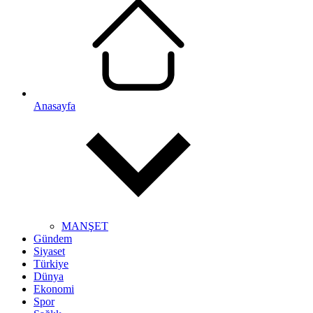
Anasayfa
MANŞET
Gündem
Siyaset
Türkiye
Dünya
Ekonomi
Spor