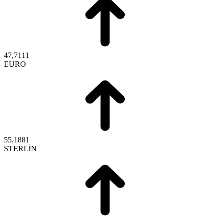
47,7111
EURO
55,1881
STERLİN