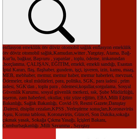
enflasyon
emeklilik
ötv
döviz
otomobil
sağlık
enflasyon
emeklilik
ötv
döviz
otomobil
sağlık,Kamudan,witter ,Yargıtay, Atama, Bağ-
Kur'lu, bağkur, Başvuru , yapanlar , toplu, ödeme, imkanından
,borçlanma, ÇALIŞAN, EĞİTİM, emekli, emekli sandığı, Esastan
İptal Kararı, flaş, flaşhaber, gundem, işçi, işveren, izin, kamu, maaş,
MEB, mebhaber, memur, memur haber, memur haberleri, mevzuat,
Ödemeler, okul müdürleri, para, politika, SGK, para iadesi , prim
iadesi, SGK'dan , toplu para , ödemesi,koşullar,sorgulama, Sosyal
Güvenlik Kurumu, sosyal güvenlik merkezi, ssk, Şube Müdürlüğü,
taşeron, zam haberleri, okullar, yüz yüze eğitim, EBA,Milli Eğitim
Bakanlığı, Sağlık Bakanlığı, Covid-19, Resmi Gazete,Danıştay
,Dairesi, disiplin cezaları,KPSS ,Yerleştirme sonuçları,Koronavirüs
Aşısı, Korona tablosu, Koronavirüs, Güncel, Son Dakika,sokağa
çıkmak yasak, Sokağa Çıkma Yasağı, İçişleri Bakanı,
Cumhurbaşkanlığı ,Milli Savunma , Sayıştay