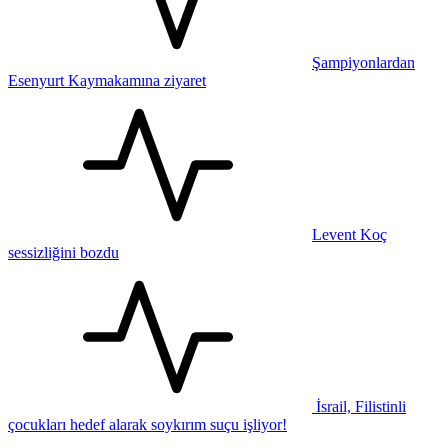
Şampiyonlardan
Esenyurt Kaymakamına ziyaret
Levent Koç
sessizliğini bozdu
İsrail, Filistinli
çocukları hedef alarak soykırım suçu işliyor!