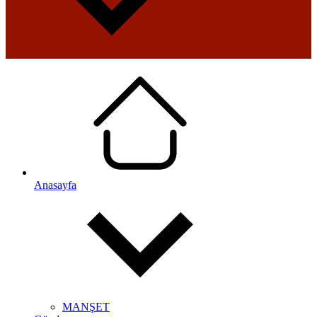
Anasayfa
MANŞET