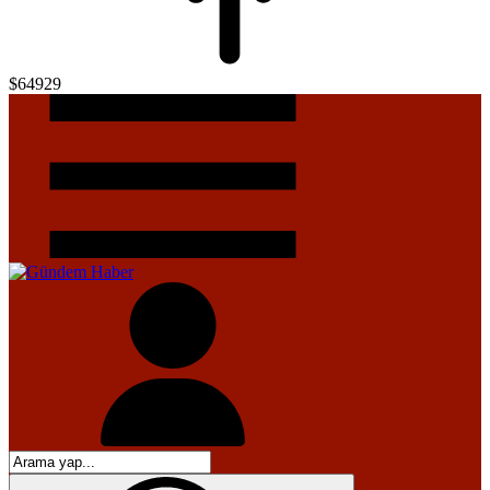
$64929