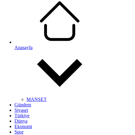
Anasayfa
MANŞET
Gündem
Siyaset
Türkiye
Dünya
Ekonomi
Spor