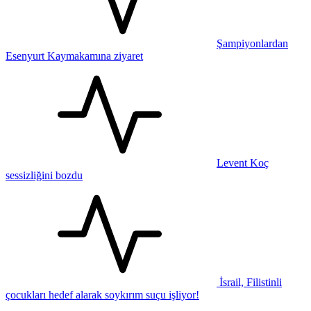
Şampiyonlardan
Esenyurt Kaymakamına ziyaret
Levent Koç
sessizliğini bozdu
İsrail, Filistinli
çocukları hedef alarak soykırım suçu işliyor!