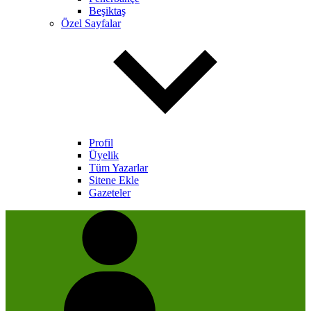
Beşiktaş
Özel Sayfalar
Profil
Üyelik
Tüm Yazarlar
Sitene Ekle
Gazeteler