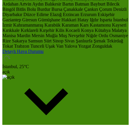
Ardahan
Artvin
Aydın
Balıkesir
Bartın
Batman
Bayburt
Bilecik
Bingöl
Bitlis
Bolu
Burdur
Bursa
Çanakkale
Çankırı
Çorum
Denizli
Diyarbakır
Düzce
Edirne
Elazığ
Erzincan
Erzurum
Eskişehir
Gaziantep
Giresun
Gümüşhane
Hakkari
Hatay
Iğdır
Isparta
İstanbul
İzmir
Kahramanmaraş
Karabük
Karaman
Kars
Kastamonu
Kayseri
Kırıkkale
Kırklareli
Kırşehir
Kilis
Kocaeli
Konya
Kütahya
Malatya
Manisa
Mardin
Mersin
Muğla
Muş
Nevşehir
Niğde
Ordu
Osmaniye
Rize
Sakarya
Samsun
Siirt
Sinop
Sivas
Şanlıurfa
Şırnak
Tekirdağ
Tokat
Trabzon
Tunceli
Uşak
Van
Yalova
Yozgat
Zonguldak
Detaylı Hava Durumu
İstanbul,
25
°C
açık