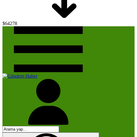
$64278