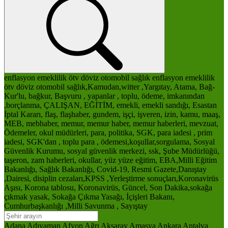
enflasyon
emeklilik
ötv
döviz
otomobil
sağlık
enflasyon
emeklilik
ötv
döviz
otomobil
sağlık,Kamudan,witter ,Yargıtay, Atama, Bağ-
Kur'lu, bağkur, Başvuru , yapanlar , toplu, ödeme, imkanından
,borçlanma, ÇALIŞAN, EĞİTİM, emekli, emekli sandığı, Esastan
İptal Kararı, flaş, flaşhaber, gundem, işçi, işveren, izin, kamu, maaş,
MEB, mebhaber, memur, memur haber, memur haberleri, mevzuat,
Ödemeler, okul müdürleri, para, politika, SGK, para iadesi , prim
iadesi, SGK'dan , toplu para , ödemesi,koşullar,sorgulama, Sosyal
Güvenlik Kurumu, sosyal güvenlik merkezi, ssk, Şube Müdürlüğü,
taşeron, zam haberleri, okullar, yüz yüze eğitim, EBA,Milli Eğitim
Bakanlığı, Sağlık Bakanlığı, Covid-19, Resmi Gazete,Danıştay
,Dairesi, disiplin cezaları,KPSS ,Yerleştirme sonuçları,Koronavirüs
Aşısı, Korona tablosu, Koronavirüs, Güncel, Son Dakika,sokağa
çıkmak yasak, Sokağa Çıkma Yasağı, İçişleri Bakanı,
Cumhurbaşkanlığı ,Milli Savunma , Sayıştay
Adana
Adıyaman
Afyon
Ağrı
Aksaray
Amasya
Ankara
Antalya