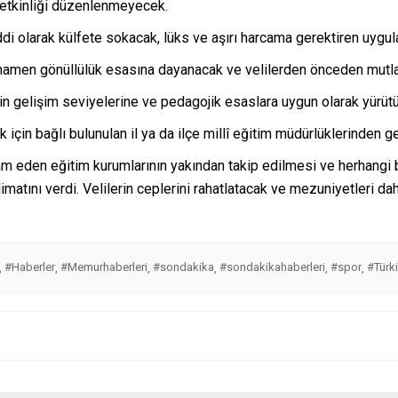
 etkinliği düzenlenmeyecek.
ddi olarak külfete sokacak, lüks ve aşırı harcama gerektiren uygul
mamen gönüllülük esasına dayanacak ve velilerden önceden mutlak
in gelişim seviyelerine ve pedagojik esaslara uygun olarak yürüt
k için bağlı bulunulan il ya da ilçe millî eğitim müdürlüklerinden g
vam eden eğitim kurumlarının yakından takip edilmesi ve herhangi
alimatını verdi. Velilerin ceplerini rahatlatacak ve mezuniyetleri d
#Haberler
#Memurhaberleri
#sondakika
#sondakikahaberleri
#spor
#Türk
,
,
,
,
,
,