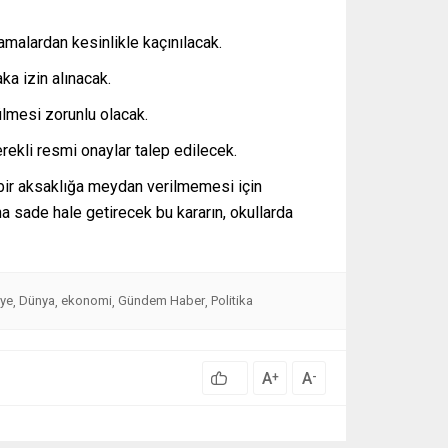
amalardan kesinlikle kaçınılacak.
a izin alınacak.
ülmesi zorunlu olacak.
erekli resmi onaylar talep edilecek.
 bir aksaklığa meydan verilmemesi için
aha sade hale getirecek bu kararın, okullarda
iye
Dünya
ekonomi
Gündem Haber
Politika
,
,
,
,
A
A
+
-