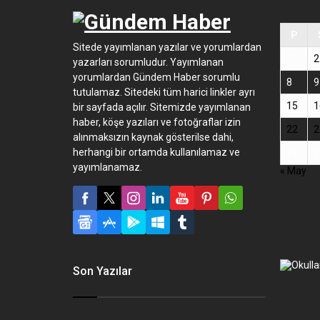
P
Sitede yayımlanan yazılar ve yorumlardan
1
2
yazarları sorumludur. Yayımlanan
yorumlardan Gündem Haber sorumlu
8
9
tutulamaz. Sitedeki tüm harici linkler ayrı
15
1
bir sayfada açılır. Sitemizde yayımlanan
haber, köşe yazıları ve fotoğraflar izin
22
2
alınmaksızın kaynak gösterilse dahi,
herhangi bir ortamda kullanılamaz ve
29
3
yayımlanamaz.
« May
Son Yazılar