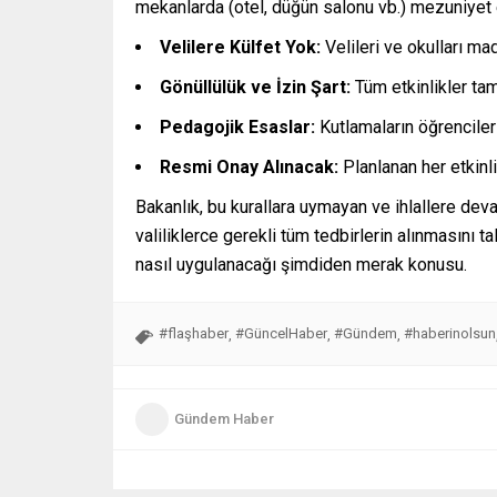
mekanlarda (otel, düğün salonu vb.) mezuniyet
Velilere Külfet Yok:
Velileri ve okulları ma
Gönüllülük ve İzin Şart:
Tüm etkinlikler ta
Pedagojik Esaslar:
Kutlamaların öğrenciler
Resmi Onay Alınacak:
Planlanan her etkinli
Bakanlık, bu kurallara uymayan ve ihlallere de
valiliklerce gerekli tüm tedbirlerin alınmasını t
nasıl uygulanacağı şimdiden merak konusu.
#flaşhaber
#GüncelHaber
#Gündem
#haberinolsun
,
,
,
Gündem Haber