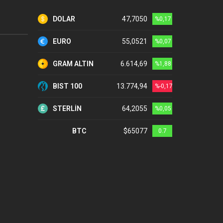
DOLAR
47,7050
%0,17
EURO
55,0521
%0,07
GRAM ALTIN
6.614,69
%1,88
BIST 100
13.774,94
%-0,17
STERLİN
64,2055
%0,05
BTC
$65077
0.7