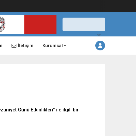
İstanbul,
26
°C
Açık
m
İletişim
Kurumsal
iyet Günü Etkinlikleri” ile ilgili bir