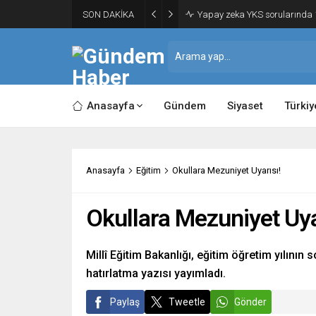
SON DAKİKA
Yapay zeka YKS sorularında 1
Anasayfa
Gündem
Siyaset
Türkiy
Anasayfa
Eğitim
Okullara Mezuniyet Uyarısı!
Okullara Mezuniyet Uya
Millî Eğitim Bakanlığı, eğitim öğretim yılının 
hatırlatma yazısı yayımladı.
Paylaş
Tweetle
Gönder