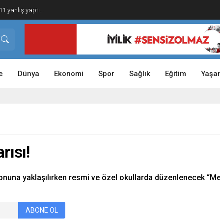
1 yanlış yaptı…
e
Dünya
Ekonomi
Spor
Sağlık
Eğitim
Yaşa
rısı!
sonuna yaklaşılırken resmi ve özel okullarda düzenlenecek “Mezun
ABONE OL