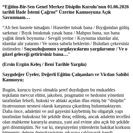
“Eğitim-Bir-Sen Genel Merkez Disiplin Kurulu’nun 01.06.2026
tarihli İfade İstemi Çağrısı” Üzerine Kamuoyuna Açık
Savunmam…
“Ah ben hasrete tutsağım / Hasretler tutsak bana / Bıyığımdan gülüş
sarkmaz / Bıyık bırakmak yasak bana / Mahpus bana, sus bana
yağlık ilmek boynuma / Sevgili yerine / Koynuma idamlar alır,
idamlar alır yatarım / Ve sonra sabırla beklerim / Bulutları çekersiniz
üstümden /
Suçsuzluğumun yargılayıcılarını yargılarsınız / Ve o
güzel geleceği getirirsiniz bana…
”
(Ersin Ergün Keleş / Beni Tarihle Yargıla)
Saygıdeğer Üyeler, Değerli Eğitim Çalışanları ve Vicdan Sahibi
Kamuoyu;
Bugün, kurucu üyesi olmakla şeref duyduğum bu mukaddes
teşkilatın mevcut elitist, jakoben, pragmatist ve hedonist yönetimi
tarafından felsefi, hukuki ve ahlaki açıdan iflas etmiş bir “disiplin”
tiyatrosunun nesnesi olarak karşınıza çıkarılmış bulunmaktayım.
Daha önce, adaletini ve asıl gayesini kaybetmiş bu oligarşik yapı
tarafından hukuksuz bir şekilde ihraç edilmiş, ancak adaletin tecellisi
olan mahkeme kararıyla aranıza, yani asıl evime alnı açık bir şekilde
geri dönmüştüm. Ne var ki, meşruiyetini yitirenlerin hakikat korkusu
bitmemiş; delege demokrasisinin arkasına saklanarak kendi