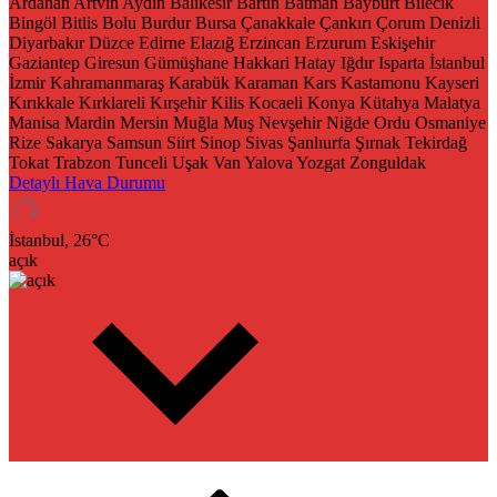
Ardahan
Artvin
Aydın
Balıkesir
Bartın
Batman
Bayburt
Bilecik
Bingöl
Bitlis
Bolu
Burdur
Bursa
Çanakkale
Çankırı
Çorum
Denizli
Diyarbakır
Düzce
Edirne
Elazığ
Erzincan
Erzurum
Eskişehir
Gaziantep
Giresun
Gümüşhane
Hakkari
Hatay
Iğdır
Isparta
İstanbul
İzmir
Kahramanmaraş
Karabük
Karaman
Kars
Kastamonu
Kayseri
Kırıkkale
Kırklareli
Kırşehir
Kilis
Kocaeli
Konya
Kütahya
Malatya
Manisa
Mardin
Mersin
Muğla
Muş
Nevşehir
Niğde
Ordu
Osmaniye
Rize
Sakarya
Samsun
Siirt
Sinop
Sivas
Şanlıurfa
Şırnak
Tekirdağ
Tokat
Trabzon
Tunceli
Uşak
Van
Yalova
Yozgat
Zonguldak
Detaylı Hava Durumu
İstanbul,
26
°C
açık