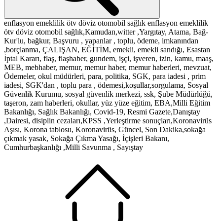
enflasyon
emeklilik
ötv
döviz
otomobil
sağlık
enflasyon
emeklilik
ötv
döviz
otomobil
sağlık,Kamudan,witter ,Yargıtay, Atama, Bağ-
Kur'lu, bağkur, Başvuru , yapanlar , toplu, ödeme, imkanından
,borçlanma, ÇALIŞAN, EĞİTİM, emekli, emekli sandığı, Esastan
İptal Kararı, flaş, flaşhaber, gundem, işçi, işveren, izin, kamu, maaş,
MEB, mebhaber, memur, memur haber, memur haberleri, mevzuat,
Ödemeler, okul müdürleri, para, politika, SGK, para iadesi , prim
iadesi, SGK'dan , toplu para , ödemesi,koşullar,sorgulama, Sosyal
Güvenlik Kurumu, sosyal güvenlik merkezi, ssk, Şube Müdürlüğü,
taşeron, zam haberleri, okullar, yüz yüze eğitim, EBA,Milli Eğitim
Bakanlığı, Sağlık Bakanlığı, Covid-19, Resmi Gazete,Danıştay
,Dairesi, disiplin cezaları,KPSS ,Yerleştirme sonuçları,Koronavirüs
Aşısı, Korona tablosu, Koronavirüs, Güncel, Son Dakika,sokağa
çıkmak yasak, Sokağa Çıkma Yasağı, İçişleri Bakanı,
Cumhurbaşkanlığı ,Milli Savunma , Sayıştay