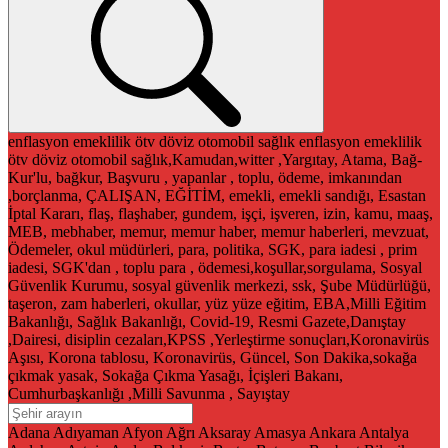
enflasyon
emeklilik
ötv
döviz
otomobil
sağlık
enflasyon
emeklilik
ötv
döviz
otomobil
sağlık,Kamudan,witter ,Yargıtay, Atama, Bağ-
Kur'lu, bağkur, Başvuru , yapanlar , toplu, ödeme, imkanından
,borçlanma, ÇALIŞAN, EĞİTİM, emekli, emekli sandığı, Esastan
İptal Kararı, flaş, flaşhaber, gundem, işçi, işveren, izin, kamu, maaş,
MEB, mebhaber, memur, memur haber, memur haberleri, mevzuat,
Ödemeler, okul müdürleri, para, politika, SGK, para iadesi , prim
iadesi, SGK'dan , toplu para , ödemesi,koşullar,sorgulama, Sosyal
Güvenlik Kurumu, sosyal güvenlik merkezi, ssk, Şube Müdürlüğü,
taşeron, zam haberleri, okullar, yüz yüze eğitim, EBA,Milli Eğitim
Bakanlığı, Sağlık Bakanlığı, Covid-19, Resmi Gazete,Danıştay
,Dairesi, disiplin cezaları,KPSS ,Yerleştirme sonuçları,Koronavirüs
Aşısı, Korona tablosu, Koronavirüs, Güncel, Son Dakika,sokağa
çıkmak yasak, Sokağa Çıkma Yasağı, İçişleri Bakanı,
Cumhurbaşkanlığı ,Milli Savunma , Sayıştay
Adana
Adıyaman
Afyon
Ağrı
Aksaray
Amasya
Ankara
Antalya