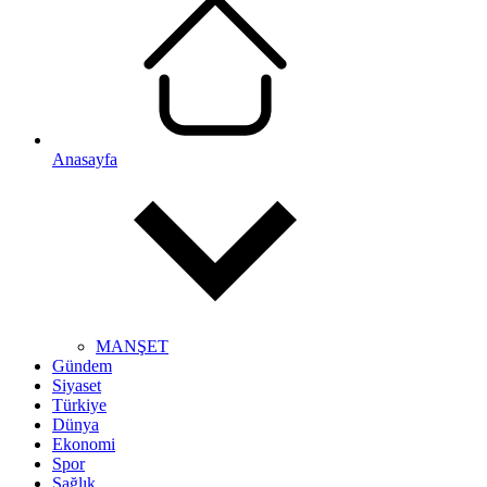
Anasayfa
MANŞET
Gündem
Siyaset
Türkiye
Dünya
Ekonomi
Spor
Sağlık