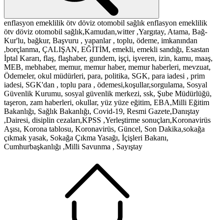
enflasyon
emeklilik
ötv
döviz
otomobil
sağlık
enflasyon
emeklilik
ötv
döviz
otomobil
sağlık,Kamudan,witter ,Yargıtay, Atama, Bağ-
Kur'lu, bağkur, Başvuru , yapanlar , toplu, ödeme, imkanından
,borçlanma, ÇALIŞAN, EĞİTİM, emekli, emekli sandığı, Esastan
İptal Kararı, flaş, flaşhaber, gundem, işçi, işveren, izin, kamu, maaş,
MEB, mebhaber, memur, memur haber, memur haberleri, mevzuat,
Ödemeler, okul müdürleri, para, politika, SGK, para iadesi , prim
iadesi, SGK'dan , toplu para , ödemesi,koşullar,sorgulama, Sosyal
Güvenlik Kurumu, sosyal güvenlik merkezi, ssk, Şube Müdürlüğü,
taşeron, zam haberleri, okullar, yüz yüze eğitim, EBA,Milli Eğitim
Bakanlığı, Sağlık Bakanlığı, Covid-19, Resmi Gazete,Danıştay
,Dairesi, disiplin cezaları,KPSS ,Yerleştirme sonuçları,Koronavirüs
Aşısı, Korona tablosu, Koronavirüs, Güncel, Son Dakika,sokağa
çıkmak yasak, Sokağa Çıkma Yasağı, İçişleri Bakanı,
Cumhurbaşkanlığı ,Milli Savunma , Sayıştay