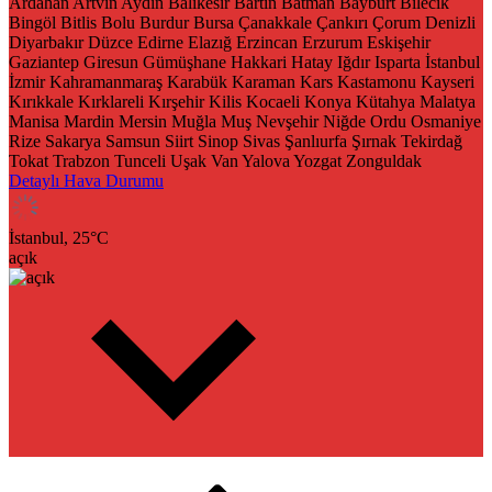
Ardahan
Artvin
Aydın
Balıkesir
Bartın
Batman
Bayburt
Bilecik
Bingöl
Bitlis
Bolu
Burdur
Bursa
Çanakkale
Çankırı
Çorum
Denizli
Diyarbakır
Düzce
Edirne
Elazığ
Erzincan
Erzurum
Eskişehir
Gaziantep
Giresun
Gümüşhane
Hakkari
Hatay
Iğdır
Isparta
İstanbul
İzmir
Kahramanmaraş
Karabük
Karaman
Kars
Kastamonu
Kayseri
Kırıkkale
Kırklareli
Kırşehir
Kilis
Kocaeli
Konya
Kütahya
Malatya
Manisa
Mardin
Mersin
Muğla
Muş
Nevşehir
Niğde
Ordu
Osmaniye
Rize
Sakarya
Samsun
Siirt
Sinop
Sivas
Şanlıurfa
Şırnak
Tekirdağ
Tokat
Trabzon
Tunceli
Uşak
Van
Yalova
Yozgat
Zonguldak
Detaylı Hava Durumu
İstanbul,
25
°C
açık