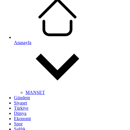
Anasayfa
MANŞET
Gündem
Siyaset
Türkiye
Dünya
Ekonomi
Spor
Sağlık