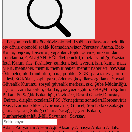
enflasyon
emeklilik
ötv
döviz
otomobil
sağlık
enflasyon
emeklilik
ötv
döviz
otomobil
sağlık,Kamudan,witter ,Yargıtay, Atama, Bağ-
Kur'lu, bağkur, Başvuru , yapanlar , toplu, ödeme, imkanından
,borçlanma, ÇALIŞAN, EĞİTİM, emekli, emekli sandığı, Esastan
İptal Kararı, flaş, flaşhaber, gundem, işçi, işveren, izin, kamu, maaş,
MEB, mebhaber, memur, memur haber, memur haberleri, mevzuat,
Ödemeler, okul müdürleri, para, politika, SGK, para iadesi , prim
iadesi, SGK'dan , toplu para , ödemesi,koşullar,sorgulama, Sosyal
Güvenlik Kurumu, sosyal güvenlik merkezi, ssk, Şube Müdürlüğü,
taşeron, zam haberleri, okullar, yüz yüze eğitim, EBA,Milli Eğitim
Bakanlığı, Sağlık Bakanlığı, Covid-19, Resmi Gazete,Danıştay
,Dairesi, disiplin cezaları,KPSS ,Yerleştirme sonuçları,Koronavirüs
Aşısı, Korona tablosu, Koronavirüs, Güncel, Son Dakika,sokağa
çıkmak yasak, Sokağa Çıkma Yasağı, İçişleri Bakanı,
Cumhurbaşkanlığı ,Milli Savunma , Sayıştay
Adana
Adıyaman
Afyon
Ağrı
Aksaray
Amasya
Ankara
Antalya