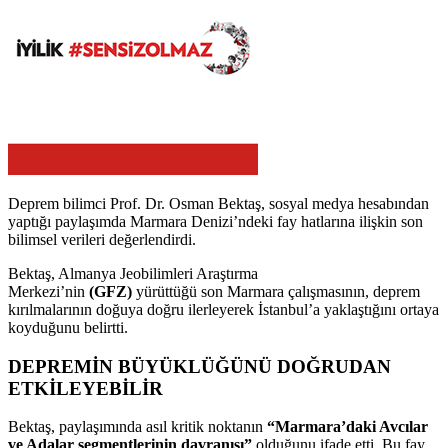
Deprem bilimci Prof. Dr. Osman Bektaş, sosyal medya hesabından
yaptığı paylaşımda Marmara Denizi’ndeki fay hatlarına ilişkin son
bilimsel verileri değerlendirdi.
Bektaş, Almanya Jeobilimleri Araştırma
Merkezi’nin
(GFZ)
yürüttüğü son Marmara çalışmasının, deprem
kırılmalarının doğuya doğru ilerleyerek İstanbul’a yaklaştığını ortaya
koyduğunu belirtti.
DEPREMİN BÜYÜKLÜĞÜNÜ DOĞRUDAN
ETKİLEYEBİLİR
Bektaş, paylaşımında asıl kritik noktanın
“Marmara’daki Avcılar
ve Adalar segmentlerinin davranışı”
olduğunu ifade etti. Bu fay